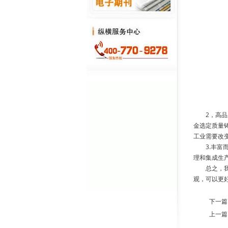
2，高品质
金选定质量
工业需要改
3.丰富而
理和集成生产
总之，我们
观，可以更
下一篇
上一篇