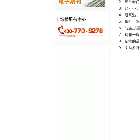
2、可加看
3、尺寸小
4、耐高温，
5、搭配可
6、防尘,抗
7、机箱一
8、依靠的
9、支持多