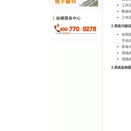
工作
数据
工作
2.系统功能
按照
手动
将每
现场
现场
3.系统架构